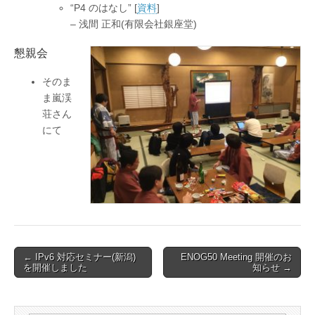
“P4 のはなし” [
資料
]
– 浅間 正和(有限会社銀座堂)
懇親会
そのま
ま嵐渓
荘さん
にて
Post
← IPv6 対応セミナー(新潟)
ENOG50 Meeting 開催のお
を開催しました
知らせ →
navigation