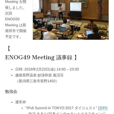
Meeting を開
催しました。
次回
ENOG50
Meeting は新
発田市で開催
予定です。
【
ENOG49 Meeting 議事録 】
日時: 2018年2月23日(金) 14:00 – 23:00
越後長野温泉 妙湶和楽 嵐渓荘
（新潟県三条市長野1450）
勉強会
通常枠
“IPv6 Summit in TOKYO 2017 ダイジェスト” [
資料
]
– 中川 あきら(日本インターネットエクスチェンジ