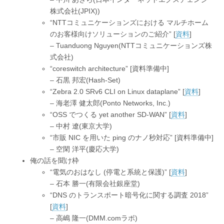
株式会社(JPIX))
“NTTコミュニケーションズにおける マルチホーム
のお客様向けソリューションのご紹介” [
資料
]
– Tuanduong Nguyen(NTTコミュニケーションズ株
式会社)
“coreswitch architecture” [資料準備中]
– 石黒 邦宏(Hash-Set)
“Zebra 2.0 SRv6 CLI on Linux dataplane” [
資料
]
– 海老澤 健太郎(Ponto Networks, Inc.)
“OSS でつくる yet another SD-WAN” [
資料
]
– 中村 遼(東京大学)
“市販 NIC を用いた ping のナノ秒対応” [資料準備中]
– 空閑 洋平(慶応大学)
俺の話を聞け枠
“電気のおはなし (停電と系統と保護)” [
資料
]
– 石本 勝一(有限会社銀座堂)
“DNS のトランスポート暗号化に関する調査 2018”
[
資料
]
– 高嶋 隆一(DMM.comラボ)