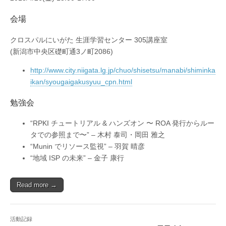
会場
クロスパルにいがた 生涯学習センター 305講座室
(新潟市中央区礎町通3ノ町2086)
http://www.city.niigata.lg.jp/chuo/shisetsu/manabi/shiminka
ikan/syougaigakusyuu_cpn.html
勉強会
“RPKI チュートリアル & ハンズオン 〜 ROA 発行からルー
タでの参照まで〜” – 木村 泰司・岡田 雅之
“Munin でリソース監視” – 羽賀 晴彦
“地域 ISP の未来” – 金子 康行
Read more →
活動記録