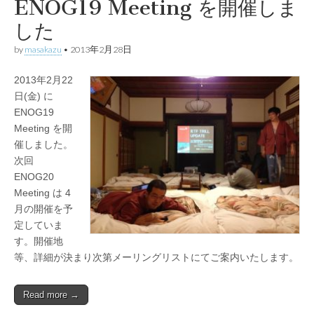
ENOG19 Meeting を開催しま
した
by
masakazu
•
2013年2月28日
2013年2月22
日(金) に
ENOG19
Meeting を開
催しました。
次回
ENOG20
Meeting は 4
月の開催を予
定していま
す。開催地
等、詳細が決まり次第メーリングリストにてご案内いたします。
Read more →