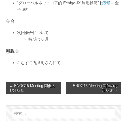
“グローバルネットコア的 Echigo-IX 利用状況” [
資料
] – 金
子 康行
会合
次回会合について
時期は 8 月
懇親会
キむすこ九番町さんにて
Post
← ENOG15 Meeting 開催の
ENOG16 Meeting 開催のお
お知らせ
知らせ →
navigation
検
索: