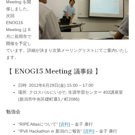
Meeting を開
催しました。
次回
ENOG16
Meeting は 8
月に長岡市で
開催を予定し
ています。詳細が決まり次第メーリングリストにてご案内いたし
ます。
【 ENOG15 Meeting 議事録 】
日時: 2012年6月29日(金) 15:00 – 17:00
場所: クロスパルにいがた 生涯学習センター 402講座室
(新潟市中央区礎町通3ノ町2086)
勉強会
“RIPE Atlasについて” [
資料
] – 金子 康行
“IPv6 Hackathon in 新潟のご報告” [
資料
] – 金子 康行