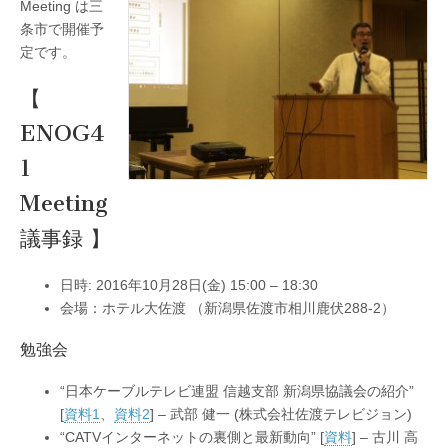
Meeting は三
条市で開催予
定です。
【
ENOG4
1
Meeting
議事録 】
日時: 2016年10月28日(金) 15:00 – 18:30
会場：ホテル大佐渡 （新潟県佐渡市相川鹿伏288-2）
勉強会
“日本ケーブルテレビ連盟 信越支部 新潟県協議会の紹介”
[
資料1
、
資料2
] – 武部 健一 (株式会社佐渡テレビジョン)
“CATVインターネットの裏側と最新動向” [
資料
] – 古川 高