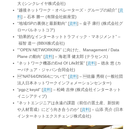
大 (シンクレイヤ株式会社)
“越後ネットワーク・オペレーターズ・グループの紹介” [
資
料
] – 石本 勝一 (有限会社銀座堂)
“地域ISPの裏側と最新動向” [
資料
] – 金子 康行 (株式会社グ
ローバルネットコア)
“効果的なインターネットトラフィック・マネジメント” –
福智 道一 (BBIX株式会社)
“”OPEN NETWORKING” に向けた、Management / Data
Plane の動向” [
資料
] – 海老澤 健太郎 (テラセンス)
“ネットワーク機器のEnd Of Life対策” [
資料
] – 徳永 悠 (カ
ーバチュア・ジャパン合同会社)
”NAT64/DNS64について” [
資料
] – 佐藤 秀樹 (一般社団
法人日本ネットワークインフォメーションセンター)
“pgpとkeyid” [
資料
] – 松崎 吉伸 (株式会社インターネット
イニシアティブ)
“ネットエンジニアは永遠の課題（前任の置土産、新技術
や人材育成）にどう向き合うのか” [
資料
] – 山添 亮介 (日本
インターネットエクスチェンジ株式会社)