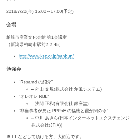
2018/7/20(金) 15:00～17:00(予定)
会場
柏崎市産業文化会館 第1会議室
（新潟県柏崎市駅前2-2-45）
http://www.ksz.or.jp/sanbun/
勉強会
“Rspamd の紹介”
– 外山 文規(株式会社 創風システム)
“オレオレ RBL”
– 浅間 正和(有限会社 銀座堂)
“非当事者が見た PPPoE の輻輳と霞が関の今”
– 中川 あきら(日本インターネットエクスチェンジ
株式会社(JPIX))
※ LT などして頂ける方、大歓迎です。