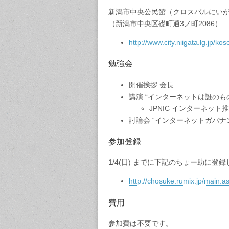
新潟市中央公民館（クロスパルにいがた
（新潟市中央区礎町通3ノ町2086）
http://www.city.niigata.lg.jp/
勉強会
開催挨拶 会長
講演 “インターネットは誰の
JPNIC インターネット推
討論会 “インターネットガバナ
参加登録
1/4(日) までに下記のちょー助に登
http://chosuke.rumix.jp/main
費用
参加費は不要です。