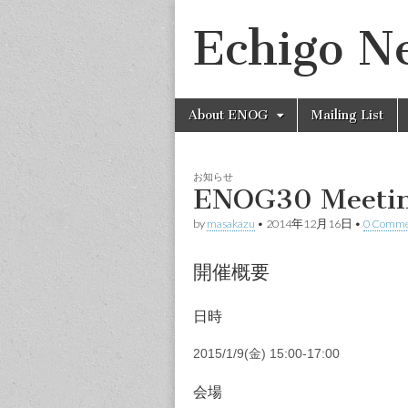
Echigo N
Skip
Main
About ENOG
Mailing List
to
menu
content
お知らせ
ENOG30 Meet
by
masakazu
•
2014年12月16日
•
0 Comme
開催概要
日時
2015/1/9(金) 15:00-17:00
会場