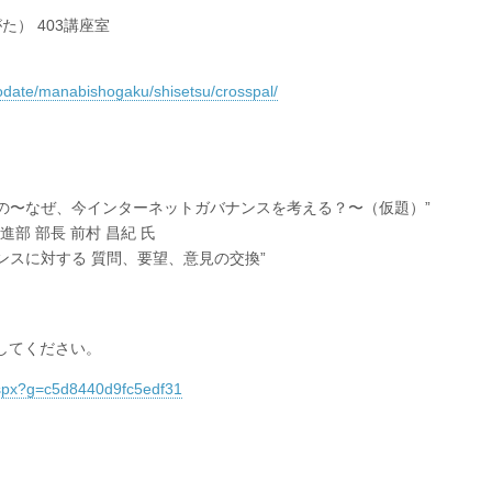
） 403講座室
kosodate/manabishogaku/shisetsu/crosspal/
もの〜なぜ、今インターネットガバナンスを考える？〜（仮題）”
進部 部長 前村 昌紀 氏
ンスに対する 質問、要望、意見の交換”
録してください。
.aspx?g=c5d8440d9fc5edf31