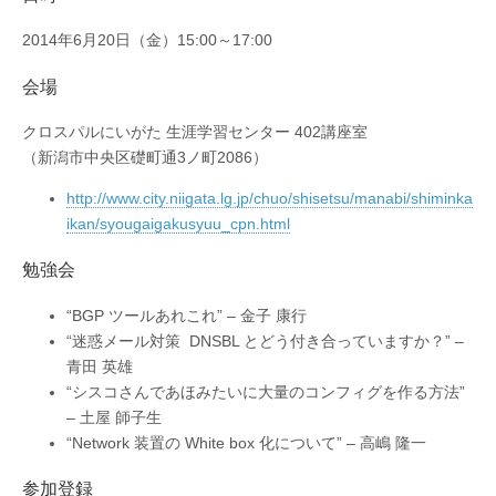
2014年6月20日（金）15:00～17:00
会場
クロスパルにいがた 生涯学習センター 402講座室
（新潟市中央区礎町通3ノ町2086）
http://www.city.niigata.lg.jp/chuo/shisetsu/manabi/shiminka
ikan/syougaigakusyuu_cpn.html
勉強会
“BGP ツールあれこれ” – 金子 康行
“迷惑メール対策 DNSBL とどう付き合っていますか？” –
青田 英雄
“シスコさんであほみたいに大量のコンフィグを作る方法”
– 土屋 師子生
“Network 装置の White box 化について” – 高嶋 隆一
参加登録