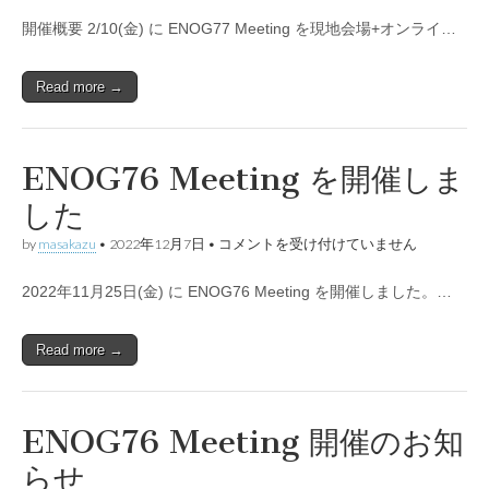
開
開催概要 2/10(金) に ENOG77 Meeting を現地会場+オンライ…
催
の
お
知
Read more →
ら
せ
は
ENOG76 Meeting を開催しま
した
ENOG76
by
masakazu
•
2022年12月7日
•
コメントを受け付けていません
Meeting
を
2022年11月25日(金) に ENOG76 Meeting を開催しました。…
開
催
し
ま
Read more →
し
た
は
ENOG76 Meeting 開催のお知
らせ