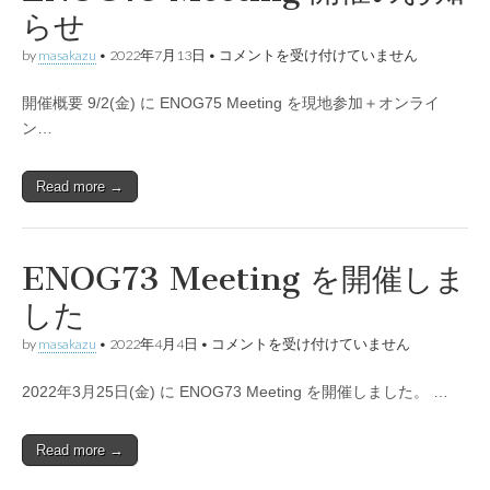
らせ
ENOG75
by
masakazu
•
2022年7月13日
•
コメントを受け付けていません
Meeting
開
開催概要 9/2(金) に ENOG75 Meeting を現地参加＋オンライ
催
の
ン…
お
知
ら
Read more →
せ
は
ENOG73 Meeting を開催しま
した
ENOG73
by
masakazu
•
2022年4月4日
•
コメントを受け付けていません
Meeting
を
2022年3月25日(金) に ENOG73 Meeting を開催しました。 …
開
催
し
ま
Read more →
し
た