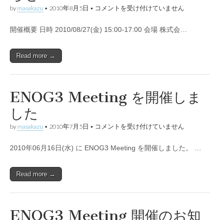
ENOG4
by
masakazu
•
2010年8月5日
•
コメントを受け付けていません
Meeting
開
開催概要 日時 2010/08/27(金) 15:00-17:00 会場 株式会…
催
の
お
知
Read more →
ら
せ
は
ENOG3 Meeting を開催しま
した
ENOG3
by
masakazu
•
2010年7月5日
•
コメントを受け付けていません
Meeting
を
2010年06月16日(水) に ENOG3 Meeting を開催しました。 …
開
催
し
ま
Read more →
し
た
は
ENOG3 Meeting 開催のお知