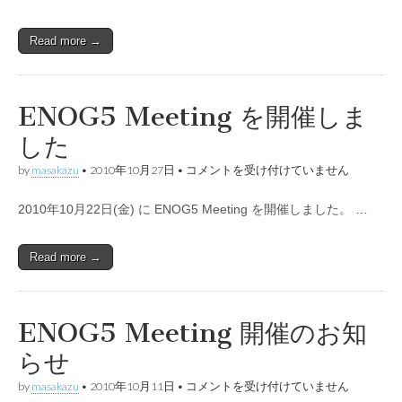
の
お
知
Read more →
ら
せ
は
ENOG5 Meeting を開催しま
した
ENOG5
by
masakazu
•
2010年10月27日
•
コメントを受け付けていません
Meeting
を
2010年10月22日(金) に ENOG5 Meeting を開催しました。 …
開
催
し
ま
Read more →
し
た
は
ENOG5 Meeting 開催のお知
らせ
ENOG5
by
masakazu
•
2010年10月11日
•
コメントを受け付けていません
Meeting