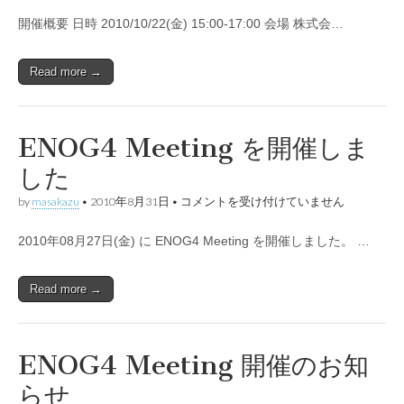
開
開催概要 日時 2010/10/22(金) 15:00-17:00 会場 株式会…
催
の
お
知
Read more →
ら
せ
は
ENOG4 Meeting を開催しま
した
ENOG4
by
masakazu
•
2010年8月31日
•
コメントを受け付けていません
Meeting
を
2010年08月27日(金) に ENOG4 Meeting を開催しました。 …
開
催
し
ま
Read more →
し
た
は
ENOG4 Meeting 開催のお知
らせ