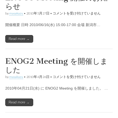
らせ
ENOG3
by
masakazu
•
2010年5月27日
•
コメントを受け付けていません
Meeting
開
開催概要 日時 2010/06/16(水) 15:00-17:00 会場 新潟市…
催
の
お
知
Read more →
ら
せ
は
ENOG2 Meeting を開催しま
した
ENOG2
by
masakazu
•
2010年4月26日
•
コメントを受け付けていません
Meeting
を
2010年04月21日(水) に ENOG2 Meeting を開催しました。 …
開
催
し
ま
Read more →
し
た
は