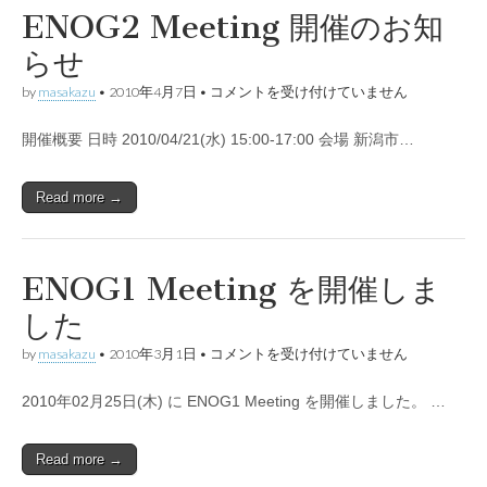
ENOG2 Meeting 開催のお知
らせ
ENOG2
by
masakazu
•
2010年4月7日
•
コメントを受け付けていません
Meeting
開
開催概要 日時 2010/04/21(水) 15:00-17:00 会場 新潟市…
催
の
お
知
Read more →
ら
せ
は
ENOG1 Meeting を開催しま
した
ENOG1
by
masakazu
•
2010年3月1日
•
コメントを受け付けていません
Meeting
を
2010年02月25日(木) に ENOG1 Meeting を開催しました。 …
開
催
し
ま
Read more →
し