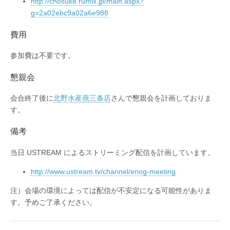
http://chosuke.rumix.jp/main.aspx?
g=2a02ebc9a02a6e988
費用
参加費は不要です。
懇親会
会合終了後に
北野水産燕三条店
さんで懇親会を計画しておりま
す。
備考
当日 USTREAM によるストリーミング配信を計画しています。
http://www.ustream.tv/channel/enog-meeting
注）会場の環境によっては配信が不安定になる可能性がありま
す。予めご了承ください。