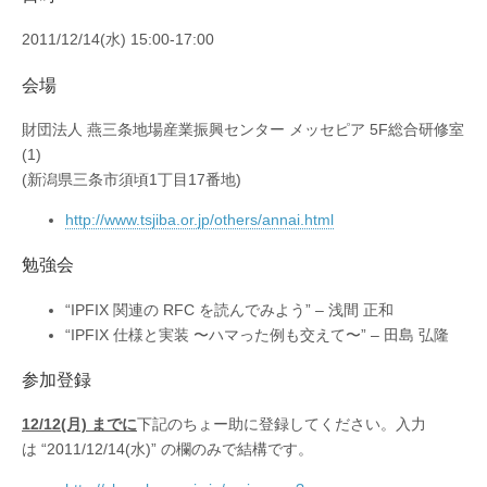
ら
せ
2011/12/14(水) 15:00-17:00
は
会場
財団法人 燕三条地場産業振興センター メッセピア 5F総合研修室
(1)
(新潟県三条市須頃1丁目17番地)
http://www.tsjiba.or.jp/others/annai.html
勉強会
“IPFIX 関連の RFC を読んでみよう” – 浅間 正和
“IPFIX 仕様と実装 〜ハマった例も交えて〜” – 田島 弘隆
参加登録
12/12(月) までに
下記のちょー助に登録してください。入力
は “2011/12/14(水)” の欄のみで結構です。