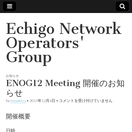
Echigo Network
Operators'
Group
お知らせ
ENOG12 Meeting 開催のお知
らせ
ENOG12
by
masakazu
•
2011年12月6日
•
コメントを受け付けていません
Meeting
開
催
開催概要
の
お
知
日時