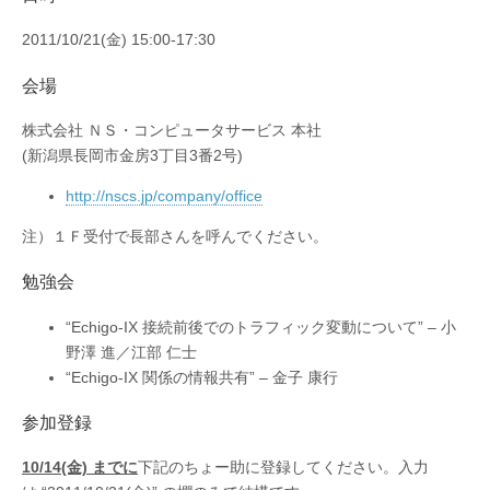
ら
せ
2011/10/21(金) 15:00-17:30
は
会場
株式会社 ＮＳ・コンピュータサービス 本社
(新潟県長岡市金房3丁目3番2号)
http://nscs.jp/company/office
注）１Ｆ受付で長部さんを呼んでください。
勉強会
“Echigo-IX 接続前後でのトラフィック変動について” – 小
野澤 進／江部 仁士
“Echigo-IX 関係の情報共有” – 金子 康行
参加登録
10/14(金) までに
下記のちょー助に登録してください。入力