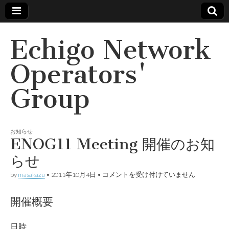
Echigo Network
Operators'
Group
お知らせ
ENOG11 Meeting 開催のお知
らせ
ENOG11
by
masakazu
•
2011年10月4日
•
コメントを受け付けていません
Meeting
開
催
開催概要
の
お
知
日時