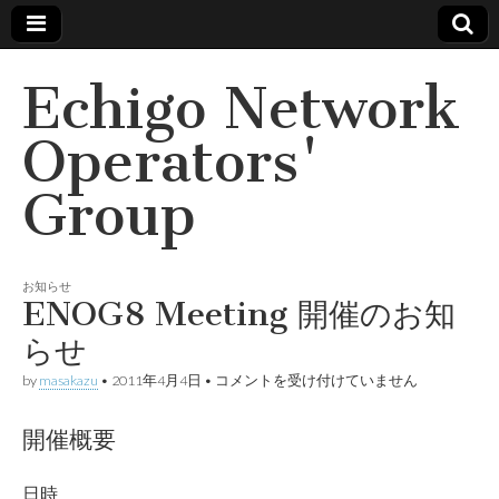
Echigo Network
Operators'
Group
お知らせ
ENOG8 Meeting 開催のお知
らせ
ENOG8
by
masakazu
•
2011年4月4日
•
コメントを受け付けていません
Meeting
開
催
開催概要
の
お
知
日時