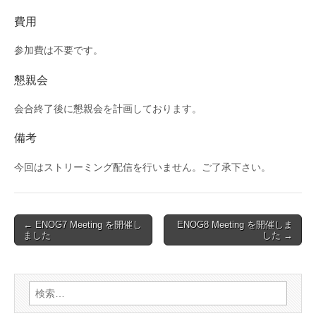
費用
参加費は不要です。
懇親会
会合終了後に懇親会を計画しております。
備考
今回はストリーミング配信を行いません。ご了承下さい。
Post
← ENOG7 Meeting を開催し
ENOG8 Meeting を開催しま
ました
した →
navigation
検
索: