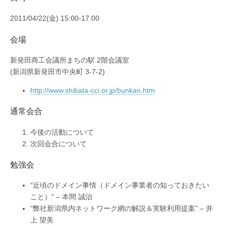
ら
せ
2011/04/22(金) 15:00-17:00
は
会場
新発田商工会議所まちの駅 2階会議室
(新潟県新発田市中央町 3-7-2)
http://www.shibata-cci.or.jp/bunkan.htm
通常会合
今後の活動について
次回会合について
勉強会
“近頃のドメイン事情（ドメイン事業者の知っておきたい
こと）” – 本間 誠治
“弊社新潟県内ネットワーク網の解説＆実験利用提案” – 井
上 望美